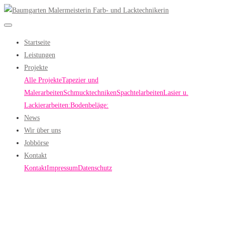
Startseite
Leistungen
Projekte
Alle Projekte
Tapezier und
Malerarbeiten
Schmucktechniken
Spachtelarbeiten
Lasier u.
Lackierarbeiten:
Bodenbeläge:
News
Wir über uns
Jobbörse
Kontakt
Kontakt
Impressum
Datenschutz
Willkommen