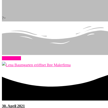
?>
Lenas News
30. April 2021