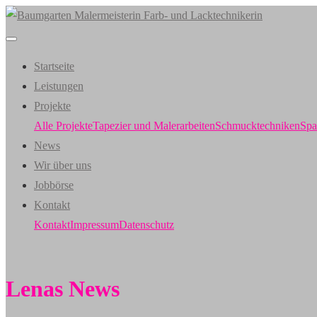
Startseite
Leistungen
Projekte
Alle Projekte
Tapezier und Malerarbeiten
Schmucktechniken
Spa
News
Wir über uns
Jobbörse
Kontakt
Kontakt
Impressum
Datenschutz
Lenas News